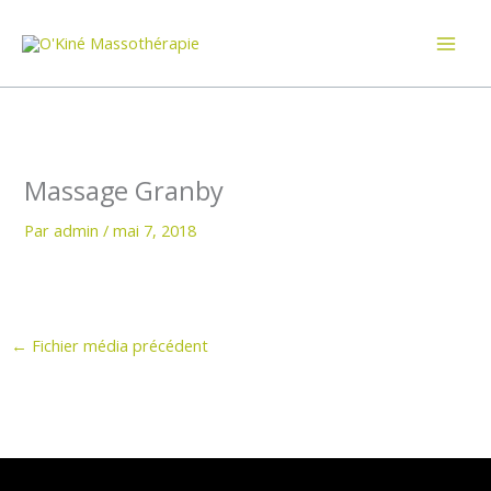
Aller
au
contenu
Massage Granby
Par
admin
/
mai 7, 2018
←
Fichier média précédent