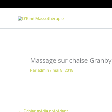
Aller
au
contenu
Massage sur chaise Granby
Par
admin
/
mai 8, 2018
←
Fichier média précédent