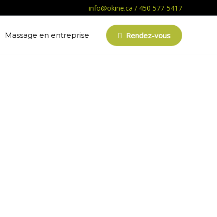
info@okine.ca
/
450 577-5417
Massage en entreprise
Rendez-vous