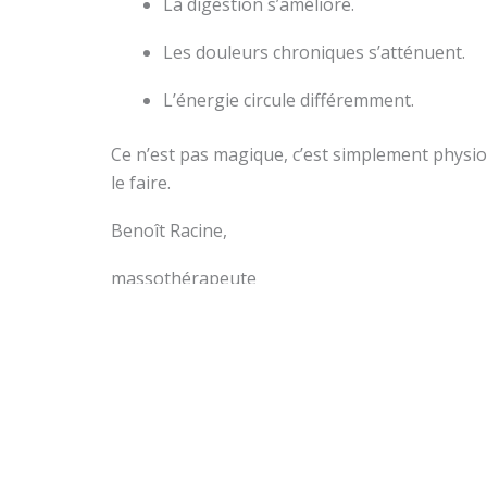
La digestion s’améliore.
Les douleurs chroniques s’atténuent.
L’énergie circule différemment.
Ce n’est pas magique, c’est simplement physio
le faire.
Benoît Racine,
massothérapeute
Prendre soin du corps, c’est aussi apaiser le s
Précédent
PRÉCÉDENT
Le plexus solaire et ses liens avec le stress et les angoisses