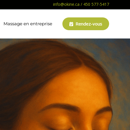
info@okine.ca
/
450 577-5417
Massage en entreprise
Rendez-vous
s