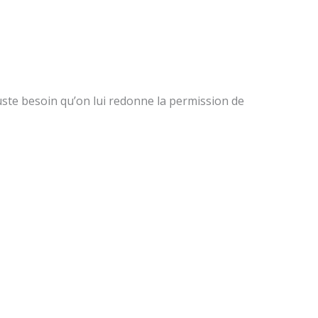
uste besoin qu’on lui redonne la permission de
Suivant
SUIVANT
Joyeuses Fêtes à vous tous