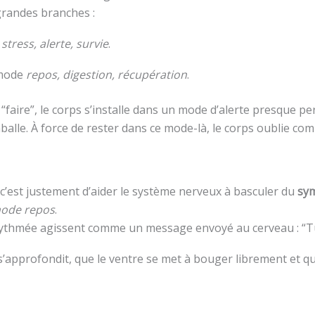
 grandes branches :
e
stress, alerte, survie
.
 mode
repos, digestion, récupération
.
faire”, le corps s’installe dans un mode d’alerte presque pe
mballe. À force de rester dans ce mode-là, le corps oublie co
 c’est justement d’aider le système nerveux à basculer du
sy
ode repos
.
et rythmée agissent comme un message envoyé au cerveau : “T
s’approfondit, que le ventre se met à bouger librement et q