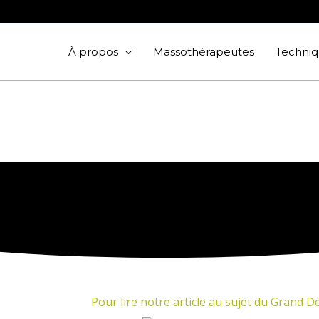
À propos
Massothérapeutes
Techniq
Pour lire notre article au sujet du Grand Déf