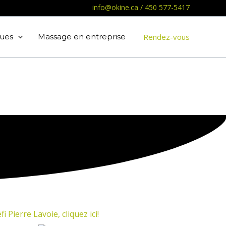
info@okine.ca
/
450 577-5417
ues
Massage en entreprise
Rendez-vous
i Pierre Lavoie, cliquez ici!