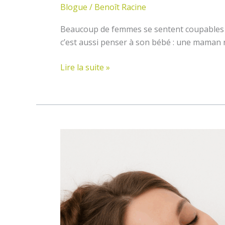
Blogue
/
Benoît Racine
Beaucoup de femmes se sentent coupables à l
c’est aussi penser à son bébé : une maman r
Lire la suite »
Le
volet
psychologique
et
humain
du
massage