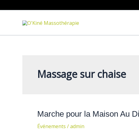
Aller
au
contenu
Massage sur chaise
Marche pour la Maison Au D
Marche
pour
Événements
/
admin
la
Maison