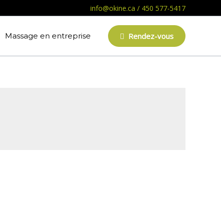
info@okine.ca
/
450 577-5417
Massage en entreprise
Rendez-vous