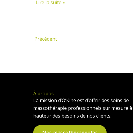
Lire la suite »
Au
Diapason
(4
mai
2014)
←
Précédent
À propos
La mission d’O’Kiné est d’offrir des soins de
massothérapie professionnels sur mesure à 
hauteur des besoins de nos clients.
Nos massothérapeutes