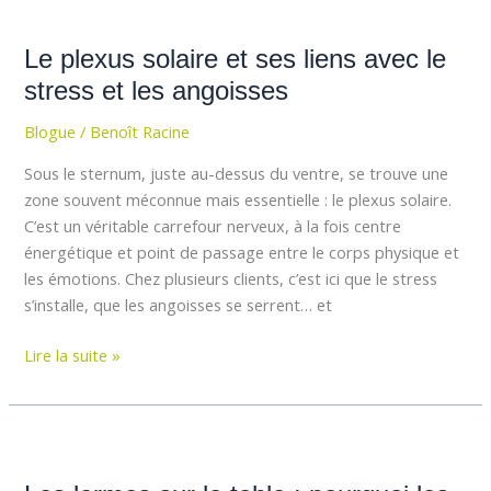
Le
plexus
Le plexus solaire et ses liens avec le
solaire
et
stress et les angoisses
ses
Blogue
/
Benoît Racine
liens
avec
Sous le sternum, juste au-dessus du ventre, se trouve une
le
zone souvent méconnue mais essentielle : le plexus solaire.
stress
C’est un véritable carrefour nerveux, à la fois centre
et
énergétique et point de passage entre le corps physique et
les
les émotions. Chez plusieurs clients, c’est ici que le stress
angoisses
s’installe, que les angoisses se serrent… et
Lire la suite »
Les
larmes