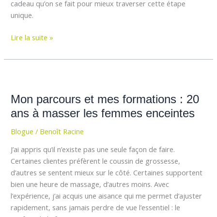
cadeau qu’on se fait pour mieux traverser cette étape
unique.
Lire la suite »
Mon
parcours
Mon parcours et mes formations : 20
et
mes
ans à masser les femmes enceintes
formations
Blogue
/
Benoît Racine
:
20
J’ai appris qu’il n’existe pas une seule façon de faire.
ans
Certaines clientes préfèrent le coussin de grossesse,
à
d’autres se sentent mieux sur le côté. Certaines supportent
masser
bien une heure de massage, d’autres moins. Avec
les
l’expérience, j’ai acquis une aisance qui me permet d’ajuster
femmes
rapidement, sans jamais perdre de vue l’essentiel : le
enceintes