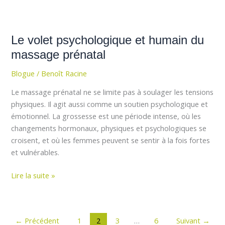
Le
volet
Le volet psychologique et humain du
psychologique
et
massage prénatal
humain
Blogue
/
Benoît Racine
du
massage
Le massage prénatal ne se limite pas à soulager les tensions
prénatal
physiques. Il agit aussi comme un soutien psychologique et
émotionnel. La grossesse est une période intense, où les
changements hormonaux, physiques et psychologiques se
croisent, et où les femmes peuvent se sentir à la fois fortes
et vulnérables.
Lire la suite »
←
Précédent
1
2
3
…
6
Suivant
→