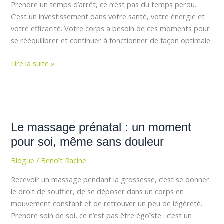
pause
Prendre un temps d’arrêt, ce n’est pas du temps perdu.
qui
C’est un investissement dans votre santé, votre énergie et
libère
votre efficacité. Votre corps a besoin de ces moments pour
se rééquilibrer et continuer à fonctionner de façon optimale.
Lire la suite »
Le
massage
Le massage prénatal : un moment
prénatal
:
pour soi, même sans douleur
un
Blogue
/
Benoît Racine
moment
pour
Recevoir un massage pendant la grossesse, c’est se donner
soi,
le droit de souffler, de se déposer dans un corps en
même
mouvement constant et de retrouver un peu de légèreté.
sans
Prendre soin de soi, ce n’est pas être égoïste : c’est un
douleur