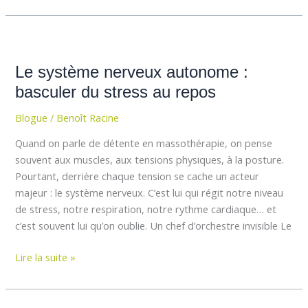
Le
système
Le système nerveux autonome :
nerveux
autonome
basculer du stress au repos
:
Blogue
/
Benoît Racine
basculer
du
Quand on parle de détente en massothérapie, on pense
stress
souvent aux muscles, aux tensions physiques, à la posture.
au
Pourtant, derrière chaque tension se cache un acteur
repos
majeur : le système nerveux. C’est lui qui régit notre niveau
de stress, notre respiration, notre rythme cardiaque… et
c’est souvent lui qu’on oublie. Un chef d’orchestre invisible Le
Lire la suite »