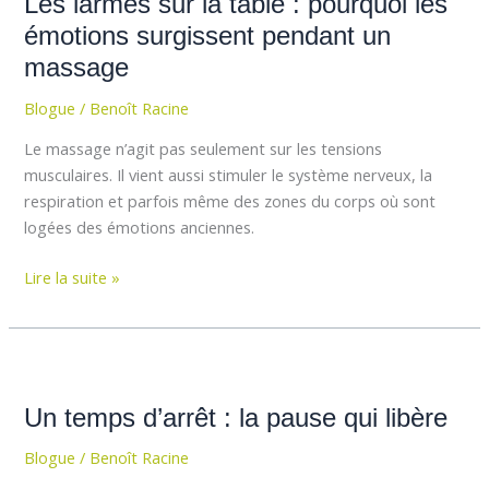
Les larmes sur la table : pourquoi les
sur
la
émotions surgissent pendant un
table
massage
:
Blogue
/
Benoît Racine
pourquoi
les
Le massage n’agit pas seulement sur les tensions
émotions
musculaires. Il vient aussi stimuler le système nerveux, la
surgissent
respiration et parfois même des zones du corps où sont
pendant
logées des émotions anciennes.
un
massage
Lire la suite »
Un
temps
Un temps d’arrêt : la pause qui libère
d’arrêt
:
Blogue
/
Benoît Racine
la