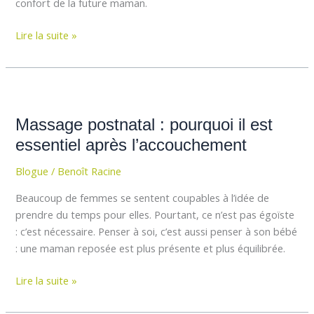
confort de la future maman.
Lire la suite »
Massage
postnatal
Massage postnatal : pourquoi il est
:
pourquoi
essentiel après l’accouchement
il
Blogue
/
Benoît Racine
est
essentiel
Beaucoup de femmes se sentent coupables à l’idée de
après
prendre du temps pour elles. Pourtant, ce n’est pas égoïste
l’accouchement
: c’est nécessaire. Penser à soi, c’est aussi penser à son bébé
: une maman reposée est plus présente et plus équilibrée.
Lire la suite »