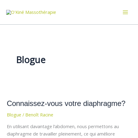
Aller
au
contenu
Blogue
Connaissez-
vous
Connaissez-vous votre diaphragme?
votre
diaphragme?
Blogue
/
Benoît Racine
En utilisant davantage l’abdomen, nous permettons au
diaphragme de travailler pleinement, ce qui améliore