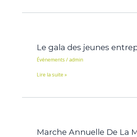
14
Juin
2015)
Le
gala
Le gala des jeunes entrep
des
jeunes
Événements
/
admin
entreprises
de
Lire la suite »
la
Haute-
Yamaska
(6
juin
Marche
2015)
Annuelle
Marche Annuelle De La M
De