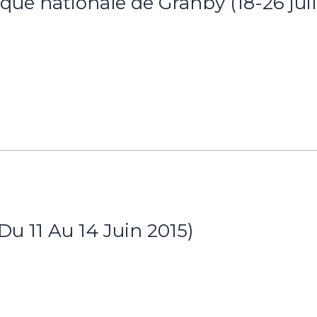
ue nationale de Granby (18-26 juil
Du 11 Au 14 Juin 2015)