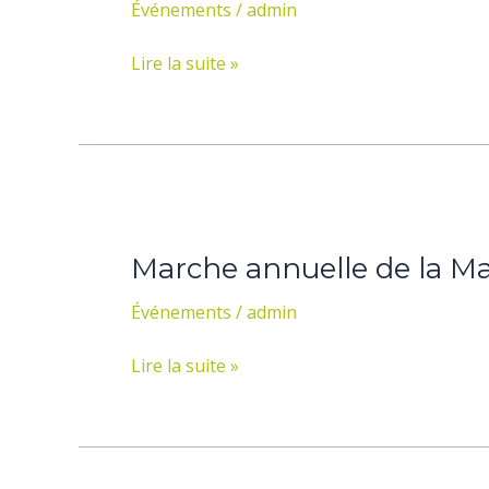
Événements
/
admin
(13
au
Lire la suite »
15
mai
2016)
Marche
annuelle
Marche annuelle de la Ma
de
la
Événements
/
admin
Maison
au
Lire la suite »
Diapason
(1er
mai
2016)