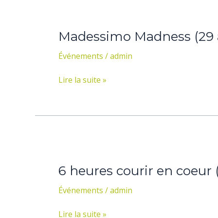
Madessimo
Madness
Madessimo Madness (29 av
(29
avril
Événements
/
admin
au
1er
Lire la suite »
mai
2016)
6
heures
6 heures courir en coeur 
courir
en
Événements
/
admin
coeur
(24
Lire la suite »