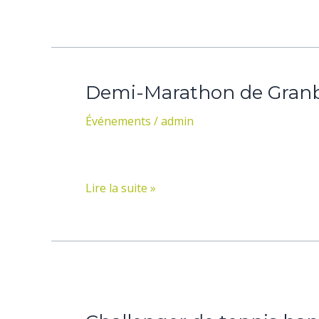
octobre
2015)
Demi-Marathon de Granb
Demi-
Marathon
Événements
/
admin
de
Granby
2015
Lire la suite »
Challenger
de