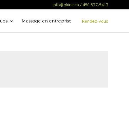
info@okine.ca
/
450 577-5417
ues
Massage en entreprise
Rendez-vous