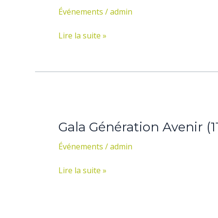
La
Événements
/
admin
Maison
Au
Lire la suite »
Diapason
(3
Mai
2015)
Gala
Génération
Gala Génération Avenir (11
Avenir
(11
Événements
/
admin
avril
2015)
Lire la suite »