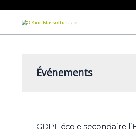
Aller
au
contenu
Événements
GDPL
école
GDPL école secondaire l’E
secondaire
l’Envolée