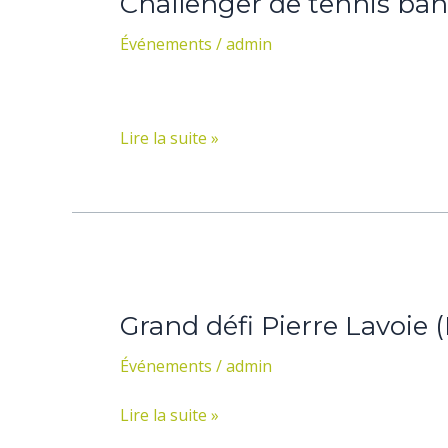
Challenger de tennis banq
tennis
banque
Événements
/
admin
nationale
de
Granby
(18-
Lire la suite »
26
juillet
2015)
Grand
défi
Grand défi Pierre Lavoie (
Pierre
Lavoie
Événements
/
admin
(Du
11
Lire la suite »
Au