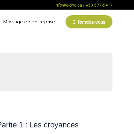
info@okine.ca
/
450 577-5417
Massage en entreprise
Rendez-vous
Partie 1 : Les croyances