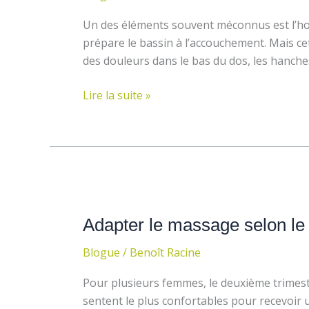
inconfortable
et
:
Un des éléments souvent méconnus est l’horm
la
douleurs
prépare le bassin à l’accouchement. Mais ce
récupération
courantes
des douleurs dans le bas du dos, les hanche
et
solutions
Lire la suite »
Adapter
le
Adapter le massage selon le 
massage
selon
Blogue
/
Benoît Racine
le
trimestre
Pour plusieurs femmes, le deuxième trimestr
de
sentent le plus confortables pour recevoir 