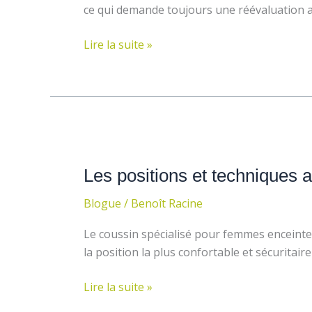
la
ce qui demande toujours une réévaluation a
grossesse
Lire la suite »
Les
positions
Les positions et techniques
et
techniques
Blogue
/
Benoît Racine
adaptées
en
Le coussin spécialisé pour femmes enceintes 
massothérapie
la position la plus confortable et sécuritaire
prénatal
Lire la suite »