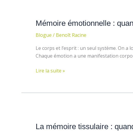
Mémoire
émotionnelle
Mémoire émotionnelle : quan
:
quand
Blogue
/
Benoît Racine
les
émotions
Le corps et l’esprit : un seul système. On a
s’impriment
Chaque émotion a une manifestation corpor
dans
le
Lire la suite »
corps
La
mémoire
La mémoire tissulaire : quan
tissulaire