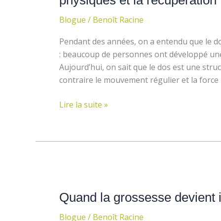
physiques et la récupération
pensait
Blogue
/
Benoît Racine
il
y
Pendant des années, on a entendu que le dos é
a
: beaucoup de personnes ont développé u
20
Aujourd’hui, on sait que le dos est une struc
ans…
contraire le mouvement régulier et la force
et
qui
Lire la suite »
est
faux
aujourd’hui
Partie
1
Quand
:
la
Les
Quand la grossesse devient i
grossesse
croyances
devient
physiques
Blogue
/
Benoît Racine