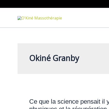
Aller
au
contenu
Okiné Granby
Ce
que
Ce que la science pensait il 
la
science