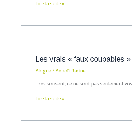
qu’un
Lire la suite »
moment
relax
Les
vrais
Les vrais « faux coupables »
«
faux
Blogue
/
Benoît Racine
coupables
»
Très souvent, ce ne sont pas seulement vos
du
stress
Lire la suite »