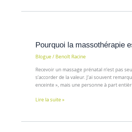
Pourquoi
la
Pourquoi la massothérapie es
massothérapie
est
Blogue
/
Benoît Racine
un
allié
Recevoir un massage prénatal n’est pas seul
pendant
s’accorder de la valeur. J’ai souvent remar
la
enceinte », mais une personne à part entièr
grossess
Lire la suite »