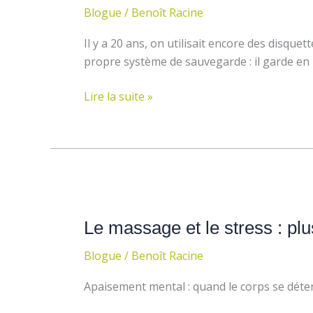
:
Blogue
/
Benoît Racine
quand
le
Il y a 20 ans, on utilisait encore des disque
corps
propre système de sauvegarde : il garde en
se
souvient
Lire la suite »
Le
massage
Le massage et le stress : pl
et
le
Blogue
/
Benoît Racine
stress
:
Apaisement mental : quand le corps se déte
plus