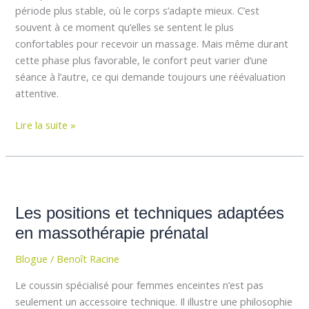
la
période plus stable, où le corps s’adapte mieux. C’est
grossesse
souvent à ce moment qu’elles se sentent le plus
confortables pour recevoir un massage. Mais même durant
cette phase plus favorable, le confort peut varier d’une
séance à l’autre, ce qui demande toujours une réévaluation
attentive.
Lire la suite »
Les
positions
Les positions et techniques adaptées
et
techniques
en massothérapie prénatal
adaptées
Blogue
/
Benoît Racine
en
massothérapie
Le coussin spécialisé pour femmes enceintes n’est pas
prénatal
seulement un accessoire technique. Il illustre une philosophie