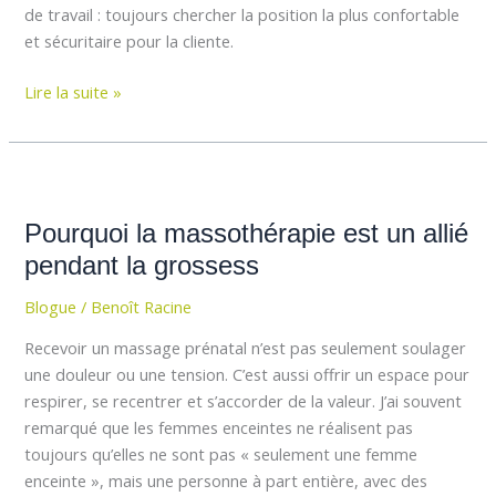
de travail : toujours chercher la position la plus confortable
et sécuritaire pour la cliente.
Lire la suite »
Pourquoi
la
Pourquoi la massothérapie est un allié
massothérapie
est
pendant la grossess
un
Blogue
/
Benoît Racine
allié
pendant
Recevoir un massage prénatal n’est pas seulement soulager
la
une douleur ou une tension. C’est aussi offrir un espace pour
grossess
respirer, se recentrer et s’accorder de la valeur. J’ai souvent
remarqué que les femmes enceintes ne réalisent pas
toujours qu’elles ne sont pas « seulement une femme
enceinte », mais une personne à part entière, avec des