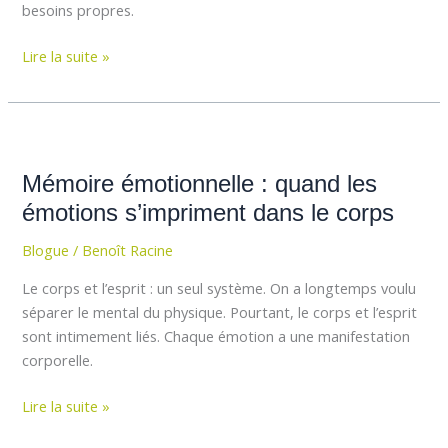
besoins propres.
Lire la suite »
Mémoire
émotionnelle
Mémoire émotionnelle : quand les
:
quand
émotions s’impriment dans le corps
les
Blogue
/
Benoît Racine
émotions
s’impriment
Le corps et l’esprit : un seul système. On a longtemps voulu
dans
séparer le mental du physique. Pourtant, le corps et l’esprit
le
sont intimement liés. Chaque émotion a une manifestation
corps
corporelle.
Lire la suite »