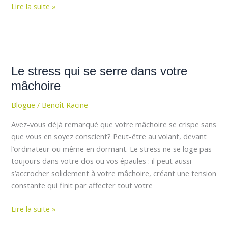
Lire la suite »
Le
stress
Le stress qui se serre dans votre
qui
se
mâchoire
serre
Blogue
/
Benoît Racine
dans
votre
Avez-vous déjà remarqué que votre mâchoire se crispe sans
mâchoire
que vous en soyez conscient? Peut-être au volant, devant
l’ordinateur ou même en dormant. Le stress ne se loge pas
toujours dans votre dos ou vos épaules : il peut aussi
s’accrocher solidement à votre mâchoire, créant une tension
constante qui finit par affecter tout votre
Lire la suite »