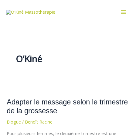
Aller
au
contenu
O’Kiné
Adapter
le
Adapter le massage selon le trimestre
massage
selon
de la grossesse
le
Blogue
/
Benoît Racine
trimestre
de
Pour plusieurs femmes, le deuxième trimestre est une