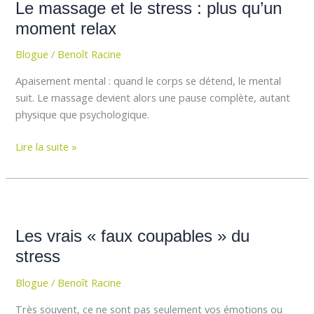
Le massage et le stress : plus qu’un
et
le
moment relax
stress
Blogue
/
Benoît Racine
:
plus
Apaisement mental : quand le corps se détend, le mental
qu’un
suit. Le massage devient alors une pause complète, autant
moment
physique que psychologique.
relax
Lire la suite »
Les
vrais
Les vrais « faux coupables » du
«
faux
stress
coupables
Blogue
/
Benoît Racine
»
du
Très souvent, ce ne sont pas seulement vos émotions ou