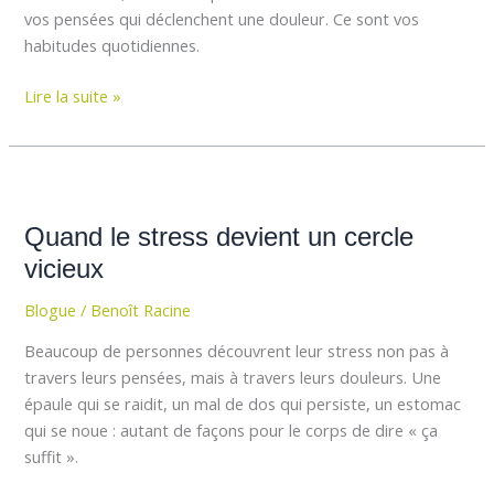
stress
vos pensées qui déclenchent une douleur. Ce sont vos
habitudes quotidiennes.
Lire la suite »
Quand
le
Quand le stress devient un cercle
stress
devient
vicieux
un
Blogue
/
Benoît Racine
cercle
vicieux
Beaucoup de personnes découvrent leur stress non pas à
travers leurs pensées, mais à travers leurs douleurs. Une
épaule qui se raidit, un mal de dos qui persiste, un estomac
qui se noue : autant de façons pour le corps de dire « ça
suffit ».