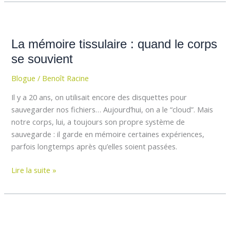
La
mémoire
La mémoire tissulaire : quand le corps
tissulaire
:
se souvient
quand
Blogue
/
Benoît Racine
le
corps
Il y a 20 ans, on utilisait encore des disquettes pour
se
sauvegarder nos fichiers… Aujourd’hui, on a le “cloud”. Mais
souvient
notre corps, lui, a toujours son propre système de
sauvegarde : il garde en mémoire certaines expériences,
parfois longtemps après qu’elles soient passées.
Lire la suite »
Le
massage