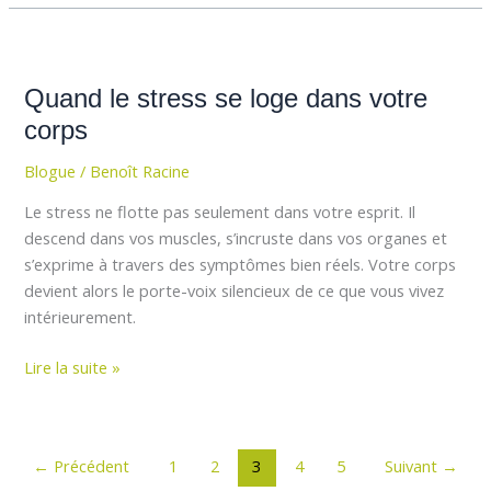
Quand
le
Quand le stress se loge dans votre
stress
se
corps
loge
Blogue
/
Benoît Racine
dans
votre
Le stress ne flotte pas seulement dans votre esprit. Il
corps
descend dans vos muscles, s’incruste dans vos organes et
s’exprime à travers des symptômes bien réels. Votre corps
devient alors le porte-voix silencieux de ce que vous vivez
intérieurement.
Lire la suite »
←
Précédent
1
2
3
4
5
Suivant
→