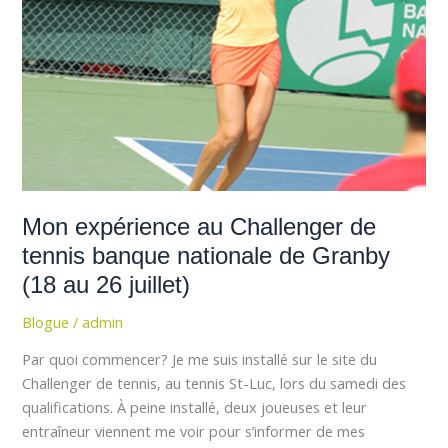
nationale
de
Granby
(18
au
26
juillet)
Mon expérience au Challenger de
tennis banque nationale de Granby
(18 au 26 juillet)
Blogue
/
admin
Par quoi commencer? Je me suis installé sur le site du
Challenger de tennis, au tennis St-Luc, lors du samedi des
qualifications. À peine installé, deux joueuses et leur
entraîneur viennent me voir pour s’informer de mes