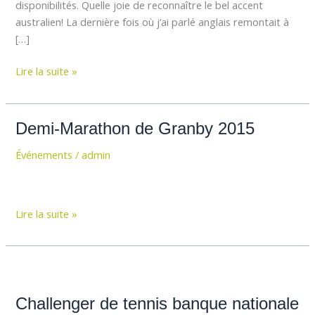
disponibilités. Quelle joie de reconnaître le bel accent
australien! La dernière fois où j’ai parlé anglais remontait à
[…]
Lire la suite »
Demi-
Demi-Marathon de Granby 2015
Marathon
Événements
/
admin
de
Granby
2015
Lire la suite »
Challenger
de
Challenger de tennis banque nationale
tennis