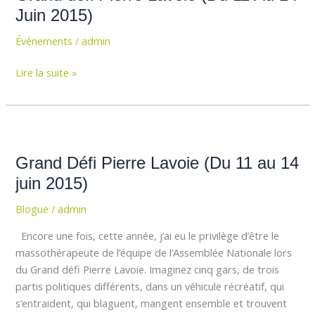
Lavoie
Juin 2015)
(Du
Événements
/
admin
11
Au
Lire la suite »
14
Juin
2015)
Grand
Défi
Grand Défi Pierre Lavoie (Du 11 au 14
Pierre
Lavoie
juin 2015)
(Du
Blogue
/
admin
11
au
Encore une fois, cette année, j’ai eu le privilège d’être le
14
massothérapeute de l’équipe de l’Assemblée Nationale lors
juin
du Grand défi Pierre Lavoie. Imaginez cinq gars, de trois
2015)
partis politiques différents, dans un véhicule récréatif, qui
s’entraident, qui blaguent, mangent ensemble et trouvent