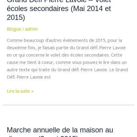
Lavoie
écoles secondaires (Mai 2014 et
–
2015)
Volet
Blogue
/
admin
écoles
secondaires
Comme beaucoup d’autres événements de 2015, pour la
(Mai
deuxième fois, je faisais partie du Grand défi Pierre Lavoie
2014
en ce qui concerne le volet des écoles secondaires. Cette
et
cause me tient à coeur, comme vous pouvez le lire dans un
2015)
autre texte qui traite du Grand défi Pierre Lavoie. Le Grand
Défi Pierre Lavoie est
Lire la suite »
Marche
annuelle
Marche annuelle de la maison au
de