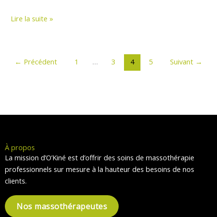
Diapason
Lire la suite »
(3
Mai
2015)
←
Précédent
1
…
3
4
5
Suivant
→
À propos
La mission d’O’Kiné est d’offrir des soins de massothérapie
professionnels sur mesure à la hauteur des besoins de nos
clients.
Nos massothérapeutes