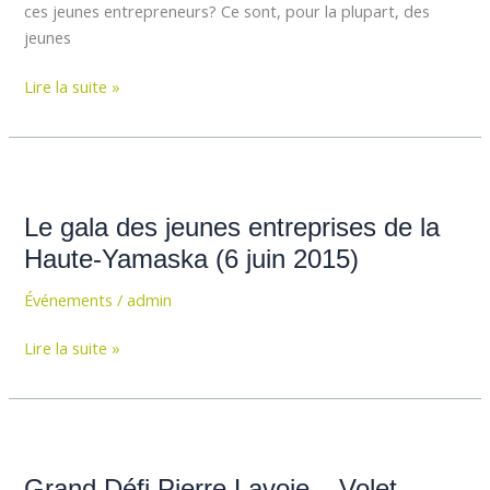
ces jeunes entrepreneurs? Ce sont, pour la plupart, des
jeunes
Lire la suite »
Le
gala
Le gala des jeunes entreprises de la
des
jeunes
Haute-Yamaska (6 juin 2015)
entreprises
Événements
/
admin
de
la
Lire la suite »
Haute-
Yamaska
(6
Grand
juin
Défi
2015)
Grand Défi Pierre Lavoie – Volet
Pierre