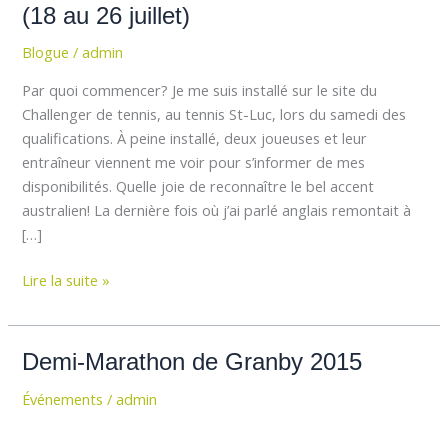
de
(18 au 26 juillet)
tennis
Blogue
/
admin
banque
nationale
Par quoi commencer? Je me suis installé sur le site du
de
Challenger de tennis, au tennis St-Luc, lors du samedi des
Granby
qualifications. À peine installé, deux joueuses et leur
(18
entraîneur viennent me voir pour s’informer de mes
au
disponibilités. Quelle joie de reconnaître le bel accent
26
australien! La dernière fois où j’ai parlé anglais remontait à
juillet)
[…]
Lire la suite »
Demi-
Demi-Marathon de Granby 2015
Marathon
Événements
/
admin
de
Granby