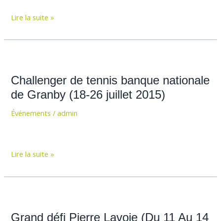
2015
Lire la suite »
Challenger
de
Challenger de tennis banque nationale
tennis
banque
de Granby (18-26 juillet 2015)
nationale
Événements
/
admin
de
Granby
(18-
26
Lire la suite »
juillet
2015)
Grand
défi
Grand défi Pierre Lavoie (Du 11 Au 14
Pierre