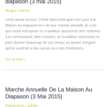
la
diapason (3 mai 2015)
maison
Blogue
/
admin
au
diapason
Cette année encore, O’Kiné Massothérapie s’est joint à la
(3
Maison Au Diapason lors de leur marche annuelle. Je crois
mai
que toute entreprise ou travailleur autonome doit redonner
2015)
à la communauté. Bien souvent, un travailleur autonome ne
peut donner beaucoup de son temps ou autant d’argent
qu’il le voudrait à des causes ou à des fondations.
Lire la suite »
Marche
Annuelle
Marche Annuelle De La Maison Au
De
La
Diapason (3 Mai 2015)
Maison
Événements
/
admin
Au