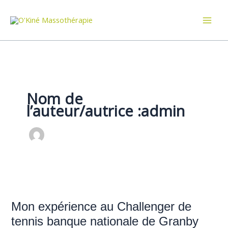
Aller
au
contenu
Nom de
l’auteur/autrice :admin
Mon
expérience
Mon expérience au Challenger de
au
Challenger
tennis banque nationale de Granby