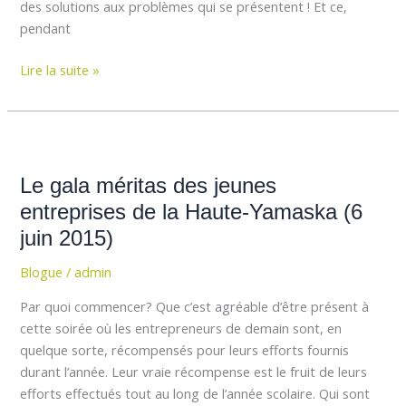
des solutions aux problèmes qui se présentent ! Et ce,
pendant
Lire la suite »
Le
gala
Le gala méritas des jeunes
méritas
des
entreprises de la Haute-Yamaska (6
jeunes
juin 2015)
entreprises
Blogue
/
admin
de
la
Par quoi commencer? Que c’est agréable d’être présent à
Haute-
cette soirée où les entrepreneurs de demain sont, en
Yamaska
quelque sorte, récompensés pour leurs efforts fournis
(6
durant l’année. Leur vraie récompense est le fruit de leurs
juin
efforts effectués tout au long de l’année scolaire. Qui sont
2015)