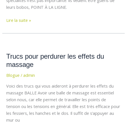
spécialités n’est pas importante: ils veulent être guéris de
leurs bobos, POINT À LA LIGNE.
Lire la suite »
Trucs
pour
Trucs pour perdurer les effets du
perdurer
les
massage
effets
Blogue
/
admin
du
massage
Voici des trucs qui vous aideront à perdurer les effets du
massage BALLE Avoir une balle de massage est essentiel
selon nous, car elle permet de travailler les points de
tension ou les tensions en général. Elle est très efficace pour
les fessiers, les hanches et le dos. Il suffit de s’appuyer au
mur ou