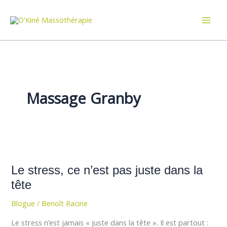
Aller
au
contenu
Massage Granby
Le
stress,
Le stress, ce n’est pas juste dans la
ce
n’est
tête
pas
Blogue
/
Benoît Racine
juste
dans
Le stress n’est jamais « juste dans la tête ». Il est partout :