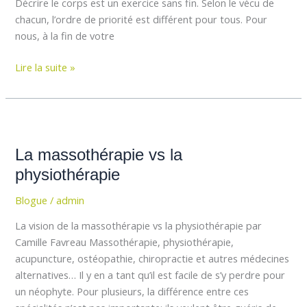
Décrire le corps est un exercice sans fin. Selon le vécu de
chacun, l’ordre de priorité est différent pour tous. Pour
nous, à la fin de votre
Lire la suite »
La
massothérapie
La massothérapie vs la
vs
la
physiothérapie
physiothérapie
Blogue
/
admin
La vision de la massothérapie vs la physiothérapie par
Camille Favreau Massothérapie, physiothérapie,
acupuncture, ostéopathie, chiropractie et autres médecines
alternatives… Il y en a tant qu’il est facile de s’y perdre pour
un néophyte. Pour plusieurs, la différence entre ces