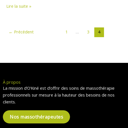
Lire la suite »
←
Précédent
1
…
3
4
À propos
La mission d’O’Kiné est d’offrir des soins de massothérapie
professionnels sur mesure à la hauteur des besoins de nos
clients.
Nos massothérapeutes