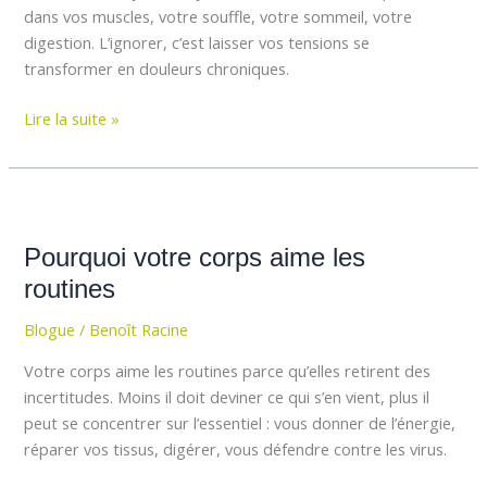
la
dans vos muscles, votre souffle, votre sommeil, votre
tête
digestion. L’ignorer, c’est laisser vos tensions se
transformer en douleurs chroniques.
Lire la suite »
Pourquoi
votre
Pourquoi votre corps aime les
corps
aime
routines
les
Blogue
/
Benoît Racine
routines
Votre corps aime les routines parce qu’elles retirent des
incertitudes. Moins il doit deviner ce qui s’en vient, plus il
peut se concentrer sur l’essentiel : vous donner de l’énergie,
réparer vos tissus, digérer, vous défendre contre les virus.