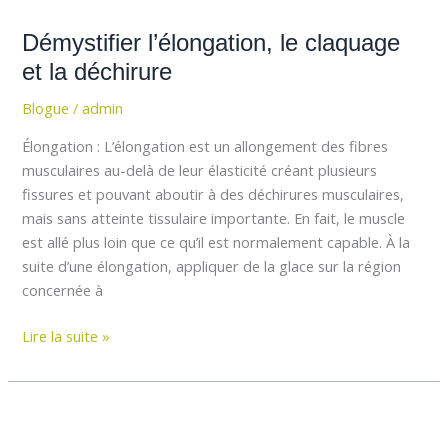
l’élongation,
Démystifier l’élongation, le claquage
le
claquage
et la déchirure
et
Blogue
/
admin
la
déchirure
Élongation : L’élongation est un allongement des fibres
musculaires au-delà de leur élasticité créant plusieurs
fissures et pouvant aboutir à des déchirures musculaires,
mais sans atteinte tissulaire importante. En fait, le muscle
est allé plus loin que ce qu’il est normalement capable. À la
suite d’une élongation, appliquer de la glace sur la région
concernée à
Lire la suite »
J’suis
pas